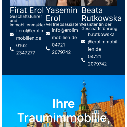
Firat Erol​
Yasemin
Beata
Erol
Rutkowska
Geschäftsführer
und
Vertriebsassistentin
Assistentin der
Immobilienmakler
Geschäftsführung
info@erolim
f.erol@erolim
b.rutkowska
mobilien.de
mobilien.de
@erolimmobil
04721
0162
ien.de
2079742
2347277
04721
2079742
Ihre
Traumimmobilie,